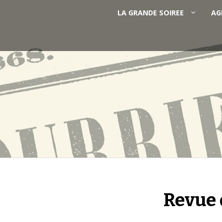
LA GRANDE SOIREE
AG
Accueil
Film / Rencontre / Atelier
Bénévoles
Agissez !
L’EXPOSITION
AGENDA
Revue 
CONTACT