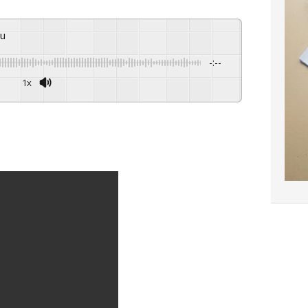
nu
-:--
1x