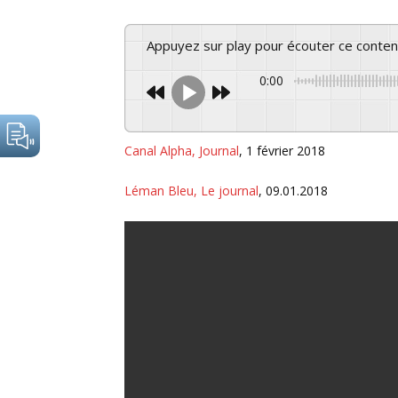
Partenaires
Panier
Appuyez sur play pour écouter ce conte
0:00
checkout
Compte client
Canal Alpha, Journal
, 1 février 2018
Restauration
Léman Bleu, Le journal
, 09.01.2018
Commande de matériel
Essentiel et à contre-courant depuis 150 ans
PROGRAMMATION
AGISSEZ !
Les Irréductibles