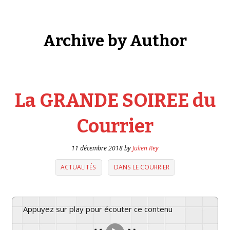
Panier
checkout
Archive by Author
Compte client
Restauration
La GRANDE SOIREE du
Commande de matériel
Courrier
Essentiel et à contre-courant depuis 150 ans
PROGRAMMATION
11 décembre 2018
by
Julien Rey
ACTUALITÉS
DANS LE COURRIER
AGISSEZ !
Les Irréductibles
Appuyez sur play pour écouter ce contenu
Musique