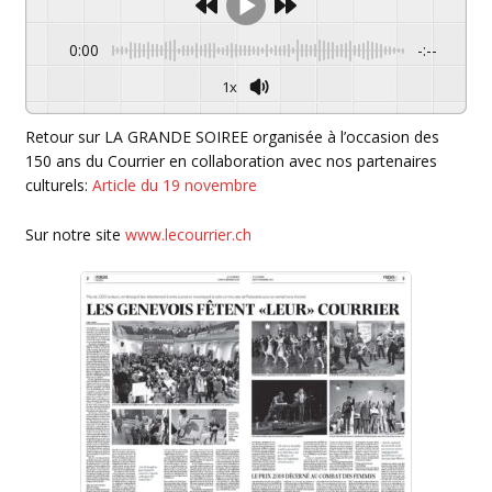
Théâtre / Danse
0:00
-:--
Performances / Installations
1x
Revue de presse
Retour sur LA GRANDE SOIREE organisée à l’occasion des
150 ans du Courrier en collaboration avec nos partenaires
Nos dossiers et articles
culturels:
Article du 19 novembre
Medias
Sur notre site
www.lecourrier.ch
Informations pratiques
Partenaires