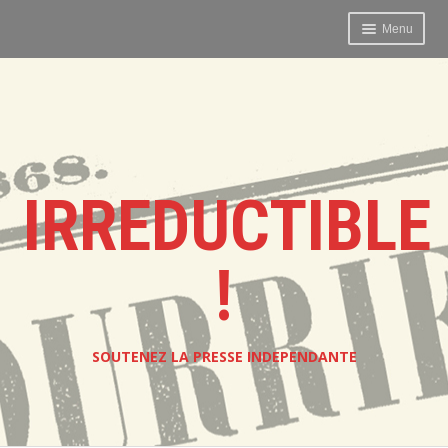
Menu
Accueil
Film / Rencontre / Atelier
Bénévoles
IRREDUCTIBLE
Agissez !
!
L’EXPOSITION
AGENDA
SOUTENEZ LA PRESSE INDEPENDANTE
CONTACT
Partenaires